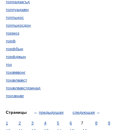
топпадзагъд
топпуадзæн
топпыхос
топпыхосдон
тормоз
торф
торфбын
торфджын
тох
тохæввонг
тохæлвæст
тохæлвæстдзинад
тохгæнæг
Страницы
←
предыдущая
следующая
→
1
2
3
4
5
6
7
8
9