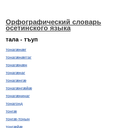
Орфографический словарь
осетинского языка
тала - тъуп
тонагæнæг
тонагæнæггаг
тонагæнæн
тонагæнаг
тонагæнгæ
тонагæнгæйæ
тонагæнинаг
тонагонд
тонгæ
тонгæ-тонын
тонгæйæ