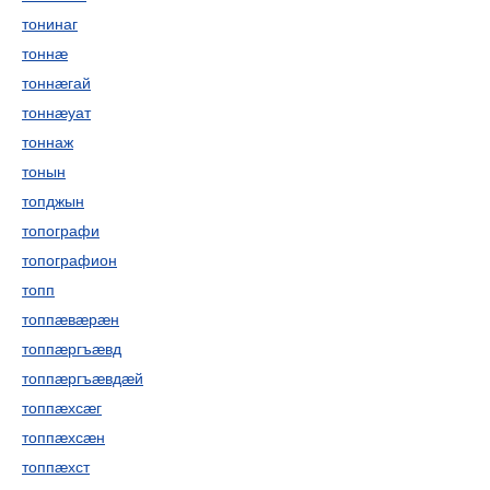
тонинаг
тоннæ
тоннæгай
тоннæуат
тоннаж
тонын
топджын
топографи
топографион
топп
топпæвæрæн
топпæргъæвд
топпæргъæвдæй
топпæхсæг
топпæхсæн
топпæхст